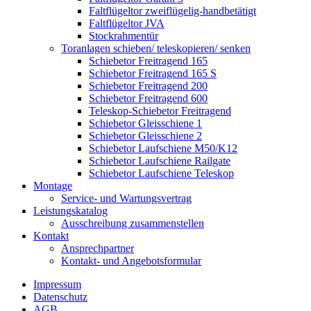
Faltflügeltor zweiflügelig-handbetätigt
Faltflügeltor JVA
Stockrahmentür
Toranlagen schieben/ teleskopieren/ senken
Schiebetor Freitragend 165
Schiebetor Freitragend 165 S
Schiebetor Freitragend 200
Schiebetor Freitragend 600
Teleskop-Schiebetor Freitragend
Schiebetor Gleisschiene 1
Schiebetor Gleisschiene 2
Schiebetor Laufschiene M50/K12
Schiebetor Laufschiene Railgate
Schiebetor Laufschiene Teleskop
Montage
Service- und Wartungsvertrag
Leistungskatalog
Ausschreibung zusammenstellen
Kontakt
Ansprechpartner
Kontakt- und Angebotsformular
Impressum
Datenschutz
AGB