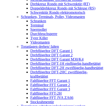
Drehkreuz Rondo mit Schwenktür (RT)
Doppeldrehkreuz Rondo mit Schleuse (RS)
Schwenktür Rondo elektromotorisch
Schranken, Terminals, Poller, Videomasten
Schranken
Terminal
Sperrpoller
Durchbruchsperre
Tyrer Killer
Videomasten
Toranlagen drehen/ falten
Drehflügeltor DFT Garant 1
Drehflügeltor DFT Garant 2
Drehflügeltor DFT Garant M30/K4
Drehflügeltor DFT-1H einflügelig-handbetätigt
Drehflügeltor DFT-2H zweiflügelig-handbetätigt
Drehflügeltor DFT-2HC zweiflügelig-
kraftbetätigt
Faltflügeltor FFT Garant 1
Faltflügeltor FFT Garant 2
Faltflügeltor FFT Garant 3
Faltflügeltor FFT-2H
Faltflügeltor FFT JVA ZA66
Stockrahmentür