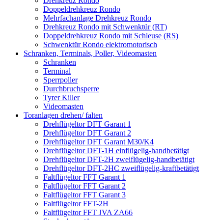
Drehkreuz Rondo
Doppeldrehkreuz Rondo
Mehrfachanlage Drehkreuz Rondo
Drehkreuz Rondo mit Schwenktür (RT)
Doppeldrehkreuz Rondo mit Schleuse (RS)
Schwenktür Rondo elektromotorisch
Schranken, Terminals, Poller, Videomasten
Schranken
Terminal
Sperrpoller
Durchbruchsperre
Tyrer Killer
Videomasten
Toranlagen drehen/ falten
Drehflügeltor DFT Garant 1
Drehflügeltor DFT Garant 2
Drehflügeltor DFT Garant M30/K4
Drehflügeltor DFT-1H einflügelig-handbetätigt
Drehflügeltor DFT-2H zweiflügelig-handbetätigt
Drehflügeltor DFT-2HC zweiflügelig-kraftbetätigt
Faltflügeltor FFT Garant 1
Faltflügeltor FFT Garant 2
Faltflügeltor FFT Garant 3
Faltflügeltor FFT-2H
Faltflügeltor FFT JVA ZA66