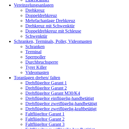
Vereinzelungsanlagen
Drehkreuz
Doppeldrehkreuz
Mehrfachanlage Drehkreuz
Drehkreuz mit Schwenktür
Doppeldrehkreuz mit Schleuse
Schwenktür
Schranken, Terminals, Poller, Videomasten
Schranken
Terminal
Sperrpoller
Durchbruchsperre
Tyrer Killer
Videomasten
Toranlagen drehen/ falten
Drehflügeltor Garant 1
Drehflügeltor Garant 2
Drehflügeltor Garant M30/K4
Drehflügeltor einflügelig-handbetätigt
Drehflügeltor zweiflügelig-handbetätigt
Drehflügeltor zweiflügelig-kraftbetätigt
Faltflügeltor Garant 1
Faltflügeltor Garant 2
Faltflügeltor Garant 3