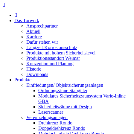
Das Torwerk
Ansprechpartner
Aktuell
Karriere
Dafür stehen wir
Langzeit-Korrosionsschutz
Produkte mit hohem Sicherheitslevel
Produktionsstandort Weimar
Konzeption und Planung
Historie
Downloads
Produkte
Einfriedungen/ Objektsicherungsanlagen
Ordnungszäune Stabgitter
Modulares Sicherheitszaunsystem Vario-Inline
GBA
Sicherheitszäune mit Design
Laserscanner
Vereinzelungsanlagen
Drehkreuz Rondo
Doppeldrehkreuz Rondo
Mehrfachanlage Drehkreuz Rondo