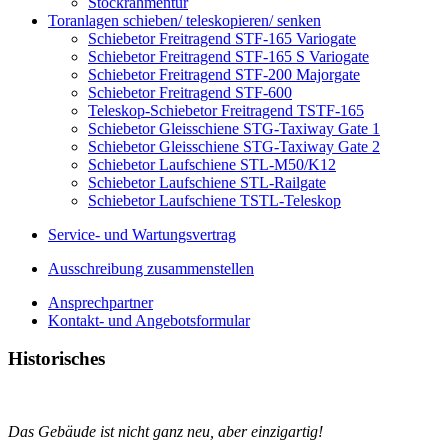
Stockrahmentür
Toranlagen schieben/ teleskopieren/ senken
Schiebetor Freitragend STF-165 Variogate
Schiebetor Freitragend STF-165 S Variogate
Schiebetor Freitragend STF-200 Majorgate
Schiebetor Freitragend STF-600
Teleskop-Schiebetor Freitragend TSTF-165
Schiebetor Gleisschiene STG-Taxiway Gate 1
Schiebetor Gleisschiene STG-Taxiway Gate 2
Schiebetor Laufschiene STL-M50/K12
Schiebetor Laufschiene STL-Railgate
Schiebetor Laufschiene TSTL-Teleskop
Service- und Wartungsvertrag
Ausschreibung zusammenstellen
Ansprechpartner
Kontakt- und Angebotsformular
Historisches
Das Gebäude ist nicht ganz neu, aber einzigartig!