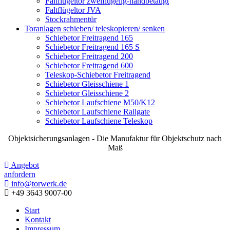
Faltflügeltor zweiflügelig-handbetätigt
Faltflügeltor JVA
Stockrahmentür
Toranlagen schieben/ teleskopieren/ senken
Schiebetor Freitragend 165
Schiebetor Freitragend 165 S
Schiebetor Freitragend 200
Schiebetor Freitragend 600
Teleskop-Schiebetor Freitragend
Schiebetor Gleisschiene 1
Schiebetor Gleisschiene 2
Schiebetor Laufschiene M50/K12
Schiebetor Laufschiene Railgate
Schiebetor Laufschiene Teleskop
Objektsicherungsanlagen - Die Manufaktur für Objektschutz nach
Maß
Angebot
anfordern
info@torwerk.de
+49 3643 9007-00
Start
Kontakt
Impressum