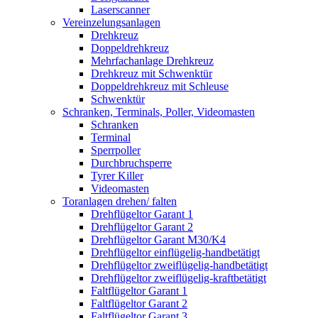
Laserscanner
Vereinzelungsanlagen
Drehkreuz
Doppeldrehkreuz
Mehrfachanlage Drehkreuz
Drehkreuz mit Schwenktür
Doppeldrehkreuz mit Schleuse
Schwenktür
Schranken, Terminals, Poller, Videomasten
Schranken
Terminal
Sperrpoller
Durchbruchsperre
Tyrer Killer
Videomasten
Toranlagen drehen/ falten
Drehflügeltor Garant 1
Drehflügeltor Garant 2
Drehflügeltor Garant M30/K4
Drehflügeltor einflügelig-handbetätigt
Drehflügeltor zweiflügelig-handbetätigt
Drehflügeltor zweiflügelig-kraftbetätigt
Faltflügeltor Garant 1
Faltflügeltor Garant 2
Faltflügeltor Garant 3