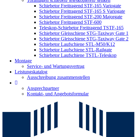
Toranlagen schieben/ teleskopieren/ senken
Schiebetor Freitragend STF-165 Variogate
Schiebetor Freitragend STF-165 S Variogate
Schiebetor Freitragend STF-200 Majorgate
Schiebetor Freitragend STF-600
Teleskop-Schiebetor Freitragend TSTF-165
Schiebetor Gleisschiene STG-Taxiway Gate 1
Schiebetor Gleisschiene STG-Taxiway Gate 2
Schiebetor Laufschiene STL-M50/K12
Schiebetor Laufschiene STL-Railgate
Schiebetor Laufschiene TSTL-Teleskop
Montage
Service- und Wartungsvertrag
Leistungskatalog
Ausschreibung zusammenstellen
Ansprechpartner
Kontakt- und Angebotsformular