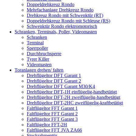
Doppeldrehkreuz Rondo
Mehrfachanlage Drehkreuz Rondo
Drehkreuz Rondo mit Schwenktür (RT)
Doppeldrehkreuz Rondo mit Schleuse (RS)
Schwenktür Rondo elektromotorisch
Schranken, Terminals, Poller, Videomasten
Schranken
Terminal
Sperrpoller
Durchbruchsperre
Tyrer Killer
Videomasten
Toranlagen drehen/ falten
Drehflügeltor DFT Garant 1
Drehflügeltor DFT Garant 2
Drehflügeltor DFT Garant M30/K4
Drehflügeltor DFT-1H einflügelig-handbetätigt
Drehflügeltor DFT-2H zweiflügelig-handbetätigt
Drehflügeltor DFT-2HC zweiflügelig-kraftbetätigt
Faltflügeltor FFT Garant 1
Faltflügeltor FFT Garant 2
Faltflügeltor FFT Garant 3
Faltflügeltor FFT-2H
Faltflügeltor FFT JVA ZA66
Stockrahmentür