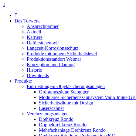
Das Torwerk
Ansprechpartner
Aktuell
Karriere
Dafür stehen wir
Langzeit-Korrosionsschutz
Produkte mit hohem Sicherheitslevel
Produktionsstandort Weimar
Konzeption und Planung
Historie
Downloads
Produkte
Einfriedungen/ Objektsicherungsanlagen
Ordnungszäune Stabgitter
Modulares Sicherheitszaunsystem Vario-Inline G
Sicherheitszäune mit Design
Laserscanner
Vereinzelungsanlagen
Drehkreuz Rondo
Doppeldrehkreuz Rondo
Mehrfachanlage Drehkreuz Rondo
Drehkreuz Rondo mit Schwenktür (RT)