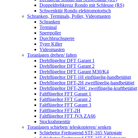
Doppeldrehkreuz Rondo mit Schleuse (RS)
Schwenktür Rondo elektromotorisch
Schranken, Terminals, Poller, Videomasten
Schranken
Terminal
Sperrpoller
Durchbruchsperre
Tyrer Killer
Videomasten
Toranlagen drehen/ falten
Drehflügeltor DFT Garant 1
Drehflügeltor DFT Garant 2
Drehflügeltor DFT Garant M30/K4
Drehflügeltor DFT-1H einflügelig-handbetätigt
Drehflügeltor DFT-2H zweiflügelig-handbetätigt
Drehflügeltor DFT-2HC zweiflügelig-kraftbetätigt
Faltflügeltor FFT Garant 1
Faltflügeltor FFT Garant 2
Faltflügeltor FFT Garant 3
Faltflügeltor FFT-2H
Faltflügeltor FFT JVA ZA66
Stockrahmentür
Toranlagen schieben/ teleskopieren/ senken
Schiebetor Freitragend STF-165 Variogate