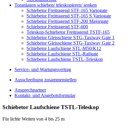
Toranlagen schieben/ teleskopieren/ senken
Schiebetor Freitragend STF-165 Variogate
Schiebetor Freitragend STF-165 S Variogate
Schiebetor Freitragend STF-200 Majorgate
Schiebetor Freitragend STF-600
Teleskop-Schiebetor Freitragend TSTF-165
Schiebetor Gleisschiene STG-Taxiway Gate 1
Schiebetor Gleisschiene STG-Taxiway Gate 2
Schiebetor Laufschiene STL-M50/K12
Schiebetor Laufschiene STL-Railgate
Schiebetor Laufschiene TSTL-Teleskop
Service- und Wartungsvertrag
Ausschreibung zusammenstellen
Ansprechpartner
Kontakt- und Angebotsformular
Schiebetor Laufschiene TSTL-Teleskop
Für lichte Weiten von 4 bis 25 m