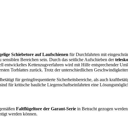
ügelige Schiebetore auf Laufschienen
für Durchfahrten mit eingeschrä
sensiblen Bereichen sein. Durch das seitliche Aufschieben der
telesk
iell entwickeltes Kettenzugverfahren wird mit Hilfe entsprechender Uml
rsten Torblattes zurück. Trotz der unterschiedlichen Geschwindigkeiten
tätigt für geringfrequentierte Sicherheitsbereiche, als auch kraftbetät
 sind für kritische bauliche Liegenschaftseinfahrten eine Lösungsmöglic
itgemäßen
Faltflügeltore der Garant-Serie
in Betracht gezogen werden, 
htigt werden können.