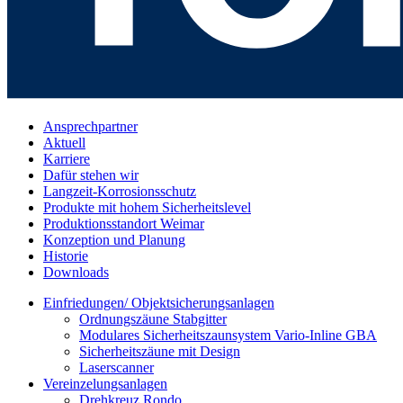
Ansprechpartner
Aktuell
Karriere
Dafür stehen wir
Langzeit-Korrosionsschutz
Produkte mit hohem Sicherheitslevel
Produktionsstandort Weimar
Konzeption und Planung
Historie
Downloads
Einfriedungen/ Objektsicherungsanlagen
Ordnungszäune Stabgitter
Modulares Sicherheitszaunsystem Vario-Inline GBA
Sicherheitszäune mit Design
Laserscanner
Vereinzelungsanlagen
Drehkreuz Rondo