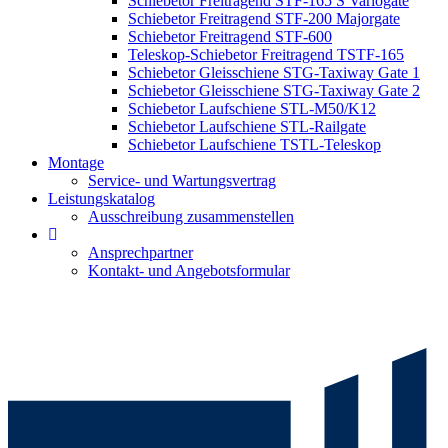
Schiebetor Freitragend STF-165 S Variogate
Schiebetor Freitragend STF-200 Majorgate
Schiebetor Freitragend STF-600
Teleskop-Schiebetor Freitragend TSTF-165
Schiebetor Gleisschiene STG-Taxiway Gate 1
Schiebetor Gleisschiene STG-Taxiway Gate 2
Schiebetor Laufschiene STL-M50/K12
Schiebetor Laufschiene STL-Railgate
Schiebetor Laufschiene TSTL-Teleskop
Montage
Service- und Wartungsvertrag
Leistungskatalog
Ausschreibung zusammenstellen
Ansprechpartner
Kontakt- und Angebotsformular