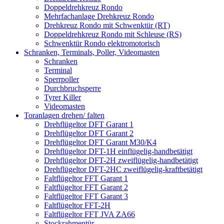
Doppeldrehkreuz Rondo
Mehrfachanlage Drehkreuz Rondo
Drehkreuz Rondo mit Schwenktür (RT)
Doppeldrehkreuz Rondo mit Schleuse (RS)
Schwenktür Rondo elektromotorisch
Schranken, Terminals, Poller, Videomasten
Schranken
Terminal
Sperrpoller
Durchbruchsperre
Tyrer Killer
Videomasten
Toranlagen drehen/ falten
Drehflügeltor DFT Garant 1
Drehflügeltor DFT Garant 2
Drehflügeltor DFT Garant M30/K4
Drehflügeltor DFT-1H einflügelig-handbetätigt
Drehflügeltor DFT-2H zweiflügelig-handbetätigt
Drehflügeltor DFT-2HC zweiflügelig-kraftbetätigt
Faltflügeltor FFT Garant 1
Faltflügeltor FFT Garant 2
Faltflügeltor FFT Garant 3
Faltflügeltor FFT-2H
Faltflügeltor FFT JVA ZA66
Stockrahmentür