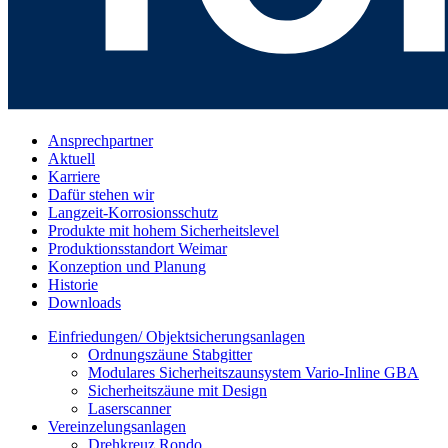
Ansprechpartner
Aktuell
Karriere
Dafür stehen wir
Langzeit-Korrosionsschutz
Produkte mit hohem Sicherheitslevel
Produktionsstandort Weimar
Konzeption und Planung
Historie
Downloads
Einfriedungen/ Objektsicherungsanlagen
Ordnungszäune Stabgitter
Modulares Sicherheitszaunsystem Vario-Inline GBA
Sicherheitszäune mit Design
Laserscanner
Vereinzelungsanlagen
Drehkreuz Rondo