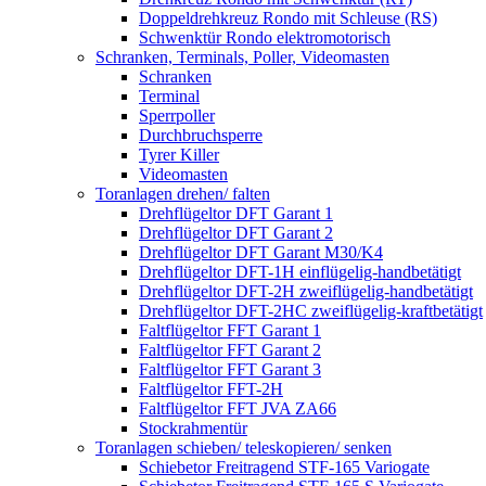
Doppeldrehkreuz Rondo mit Schleuse (RS)
Schwenktür Rondo elektromotorisch
Schranken, Terminals, Poller, Videomasten
Schranken
Terminal
Sperrpoller
Durchbruchsperre
Tyrer Killer
Videomasten
Toranlagen drehen/ falten
Drehflügeltor DFT Garant 1
Drehflügeltor DFT Garant 2
Drehflügeltor DFT Garant M30/K4
Drehflügeltor DFT-1H einflügelig-handbetätigt
Drehflügeltor DFT-2H zweiflügelig-handbetätigt
Drehflügeltor DFT-2HC zweiflügelig-kraftbetätigt
Faltflügeltor FFT Garant 1
Faltflügeltor FFT Garant 2
Faltflügeltor FFT Garant 3
Faltflügeltor FFT-2H
Faltflügeltor FFT JVA ZA66
Stockrahmentür
Toranlagen schieben/ teleskopieren/ senken
Schiebetor Freitragend STF-165 Variogate