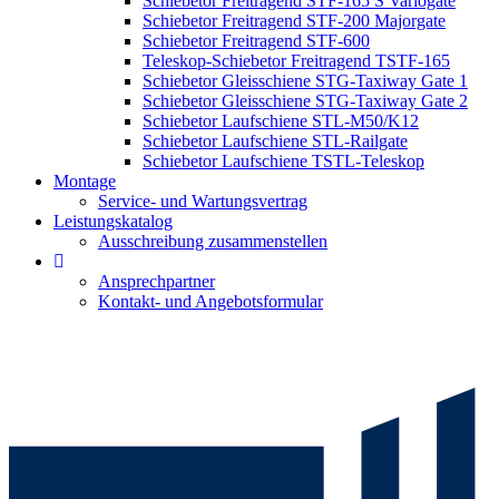
Schiebetor Freitragend STF-165 S Variogate
Schiebetor Freitragend STF-200 Majorgate
Schiebetor Freitragend STF-600
Teleskop-Schiebetor Freitragend TSTF-165
Schiebetor Gleisschiene STG-Taxiway Gate 1
Schiebetor Gleisschiene STG-Taxiway Gate 2
Schiebetor Laufschiene STL-M50/K12
Schiebetor Laufschiene STL-Railgate
Schiebetor Laufschiene TSTL-Teleskop
Montage
Service- und Wartungsvertrag
Leistungskatalog
Ausschreibung zusammenstellen
Ansprechpartner
Kontakt- und Angebotsformular