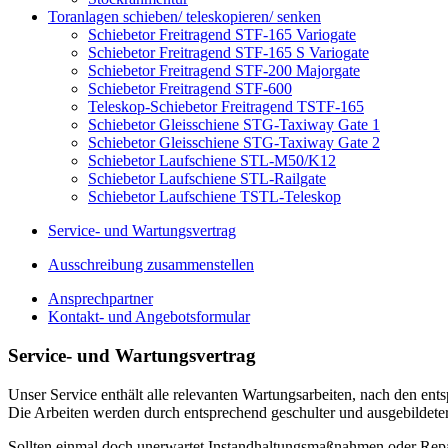
Toranlagen schieben/ teleskopieren/ senken
Schiebetor Freitragend STF-165 Variogate
Schiebetor Freitragend STF-165 S Variogate
Schiebetor Freitragend STF-200 Majorgate
Schiebetor Freitragend STF-600
Teleskop-Schiebetor Freitragend TSTF-165
Schiebetor Gleisschiene STG-Taxiway Gate 1
Schiebetor Gleisschiene STG-Taxiway Gate 2
Schiebetor Laufschiene STL-M50/K12
Schiebetor Laufschiene STL-Railgate
Schiebetor Laufschiene TSTL-Teleskop
Service- und Wartungsvertrag
Ausschreibung zusammenstellen
Ansprechpartner
Kontakt- und Angebotsformular
Service- und Wartungsvertrag
Unser Service enthält alle relevanten Wartungsarbeiten, nach den e
Die Arbeiten werden durch entsprechend geschulter und ausgebildeter
Sollten einmal doch unerwartet Instandhaltungsmaßnahmen oder Repa