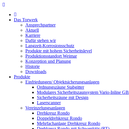
Das Torwerk
Ansprechpartner
Aktuell
Karriere
Dafür stehen wir
Langzeit-Korrosionsschutz
Produkte mit hohem Sicherheitslevel
Produktionsstandort Weimar
Konzeption und Planung
Historie
Downloads
Produkte
Einfriedungen/ Objektsicherungsanlagen
Ordnungszäune Stabgitter
Modulares Sicherheitszaunsystem Vario-Inline G
Sicherheitszäune mit Design
Laserscanner
Vereinzelungsanlagen
Drehkreuz Rondo
Doppeldrehkreuz Rondo
Mehrfachanlage Drehkreuz Rondo
Drehkreuz Rondo mit Schwenktür (RT)