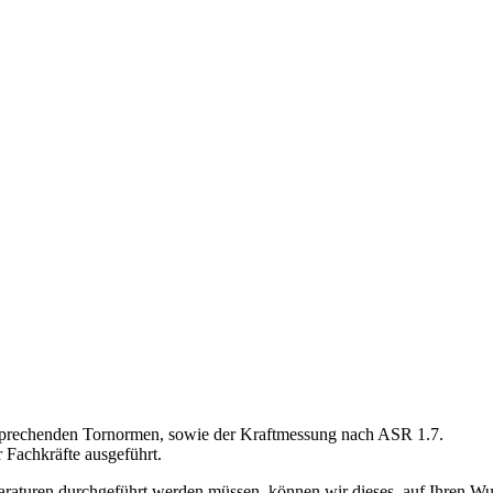
ntsprechenden Tornormen, sowie der Kraftmessung nach ASR 1.7.
 Fachkräfte ausgeführt.
raturen durchgeführt werden müssen, können wir dieses, auf Ihren Wu