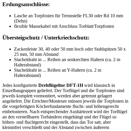
Erdungsanschlüsse:
Lasche an Torpfosten für Trennstelle FL30 oder Rd 10 mm
(Dehn)
flexible Massekabel mit Anschluss Torblatt/Torpfosten
Übersteigschutz / Unterkriechschutz:
Zackenleiste 30, 40 oder 50 mm hoch oder Stahlspitzen 50 x
25 mm, 50 mm Abstand
Stacheldraht in ... Reihen an senkrechten Haltern (ca. 2 m
Halterabstand)
Stacheldraht in ... Reihen an Y-Haltern (ca. 2 m
Halterabstand)
Jedes konfigurierte
Drehflügeltor DFT-1H
wird klassisch in
Einzelbaugruppen geliefert. Der Torflügel und die Torpfosten sind
jeweils komplett vormontiert, werden aber getrennt gelagert
angeliefert. Die Errichter/Monteure müssen jeweils die Torpfosten in
die vorgefertigten Köcherfundamente flucht- und höhengerecht
einbetonieren. Nach entsprechender Aushärtezeit wird der Torflügel
an den verstellbaren Torbändern eingehängt und der Flügel so
höhen- und fluchtgerecht eingestellt, dass das Tor satt, aber
klemmfrei verschließt und der Abstand zwischen äußerem