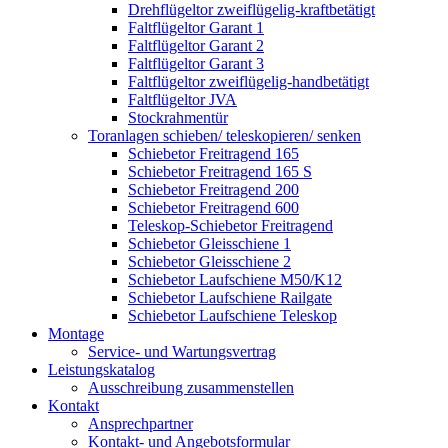
Drehflügeltor zweiflügelig-kraftbetätigt
Faltflügeltor Garant 1
Faltflügeltor Garant 2
Faltflügeltor Garant 3
Faltflügeltor zweiflügelig-handbetätigt
Faltflügeltor JVA
Stockrahmentür
Toranlagen schieben/ teleskopieren/ senken
Schiebetor Freitragend 165
Schiebetor Freitragend 165 S
Schiebetor Freitragend 200
Schiebetor Freitragend 600
Teleskop-Schiebetor Freitragend
Schiebetor Gleisschiene 1
Schiebetor Gleisschiene 2
Schiebetor Laufschiene M50/K12
Schiebetor Laufschiene Railgate
Schiebetor Laufschiene Teleskop
Montage
Service- und Wartungsvertrag
Leistungskatalog
Ausschreibung zusammenstellen
Kontakt
Ansprechpartner
Kontakt- und Angebotsformular