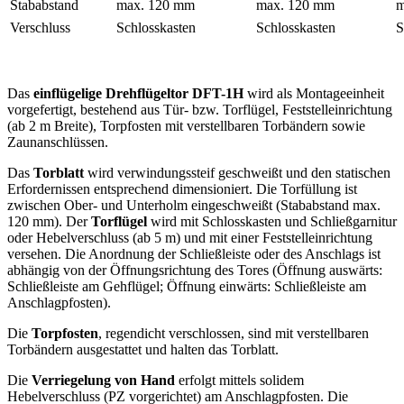
Stababstand
max. 120 mm
max. 120 mm
m
Verschluss
Schlosskasten
Schlosskasten
S
Das
einflügelige Drehflügeltor DFT-1H
wird als Montageeinheit
vorgefertigt, bestehend aus Tür- bzw. Torflügel, Feststelleinrichtung
(ab 2 m Breite), Torpfosten mit verstellbaren Torbändern sowie
Zaunanschlüssen.
Das
Torblatt
wird verwindungssteif geschweißt und den statischen
Erfordernissen entsprechend dimensioniert. Die Torfüllung ist
zwischen Ober- und Unterholm eingeschweißt (Stababstand max.
120 mm). Der
Torflügel
wird mit Schlosskasten und Schließgarnitur
oder Hebelverschluss (ab 5 m) und mit einer Feststelleinrichtung
versehen. Die Anordnung der Schließleiste oder des Anschlags ist
abhängig von der Öffnungsrichtung des Tores (Öffnung auswärts:
Schließleiste am Gehflügel; Öffnung einwärts: Schließleiste am
Anschlagpfosten).
Die
Torpfosten
, regendicht verschlossen, sind mit verstellbaren
Torbändern ausgestattet und halten das Torblatt.
Die
Verriegelung von Hand
erfolgt mittels solidem
Hebelverschluss (PZ vorgerichtet) am Anschlagpfosten. Die