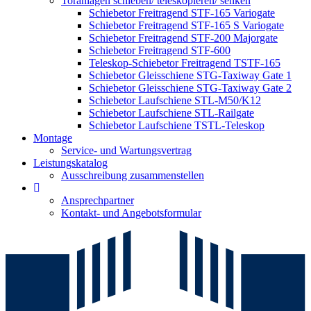
Toranlagen schieben/ teleskopieren/ senken
Schiebetor Freitragend STF-165 Variogate
Schiebetor Freitragend STF-165 S Variogate
Schiebetor Freitragend STF-200 Majorgate
Schiebetor Freitragend STF-600
Teleskop-Schiebetor Freitragend TSTF-165
Schiebetor Gleisschiene STG-Taxiway Gate 1
Schiebetor Gleisschiene STG-Taxiway Gate 2
Schiebetor Laufschiene STL-M50/K12
Schiebetor Laufschiene STL-Railgate
Schiebetor Laufschiene TSTL-Teleskop
Montage
Service- und Wartungsvertrag
Leistungskatalog
Ausschreibung zusammenstellen
Ansprechpartner
Kontakt- und Angebotsformular