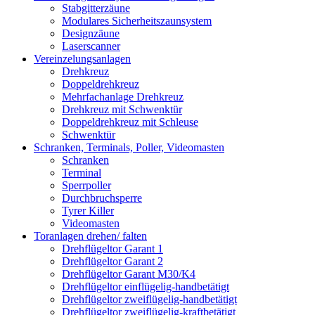
Stabgitterzäune
Modulares Sicherheitszaunsystem
Designzäune
Laserscanner
Vereinzelungsanlagen
Drehkreuz
Doppeldrehkreuz
Mehrfachanlage Drehkreuz
Drehkreuz mit Schwenktür
Doppeldrehkreuz mit Schleuse
Schwenktür
Schranken, Terminals, Poller, Videomasten
Schranken
Terminal
Sperrpoller
Durchbruchsperre
Tyrer Killer
Videomasten
Toranlagen drehen/ falten
Drehflügeltor Garant 1
Drehflügeltor Garant 2
Drehflügeltor Garant M30/K4
Drehflügeltor einflügelig-handbetätigt
Drehflügeltor zweiflügelig-handbetätigt
Drehflügeltor zweiflügelig-kraftbetätigt