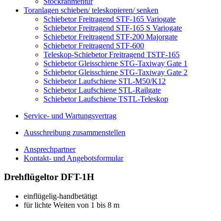
Stockrahmentür
Toranlagen schieben/ teleskopieren/ senken
Schiebetor Freitragend STF-165 Variogate
Schiebetor Freitragend STF-165 S Variogate
Schiebetor Freitragend STF-200 Majorgate
Schiebetor Freitragend STF-600
Teleskop-Schiebetor Freitragend TSTF-165
Schiebetor Gleisschiene STG-Taxiway Gate 1
Schiebetor Gleisschiene STG-Taxiway Gate 2
Schiebetor Laufschiene STL-M50/K12
Schiebetor Laufschiene STL-Railgate
Schiebetor Laufschiene TSTL-Teleskop
Service- und Wartungsvertrag
Ausschreibung zusammenstellen
Ansprechpartner
Kontakt- und Angebotsformular
Drehflügeltor DFT-1H
einflügelig-handbetätigt
für lichte Weiten von 1 bis 8 m