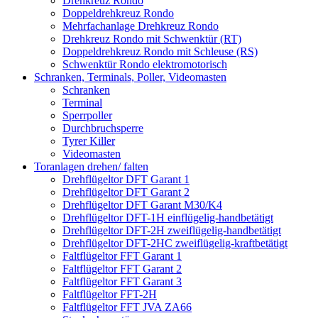
Drehkreuz Rondo
Doppeldrehkreuz Rondo
Mehrfachanlage Drehkreuz Rondo
Drehkreuz Rondo mit Schwenktür (RT)
Doppeldrehkreuz Rondo mit Schleuse (RS)
Schwenktür Rondo elektromotorisch
Schranken, Terminals, Poller, Videomasten
Schranken
Terminal
Sperrpoller
Durchbruchsperre
Tyrer Killer
Videomasten
Toranlagen drehen/ falten
Drehflügeltor DFT Garant 1
Drehflügeltor DFT Garant 2
Drehflügeltor DFT Garant M30/K4
Drehflügeltor DFT-1H einflügelig-handbetätigt
Drehflügeltor DFT-2H zweiflügelig-handbetätigt
Drehflügeltor DFT-2HC zweiflügelig-kraftbetätigt
Faltflügeltor FFT Garant 1
Faltflügeltor FFT Garant 2
Faltflügeltor FFT Garant 3
Faltflügeltor FFT-2H
Faltflügeltor FFT JVA ZA66