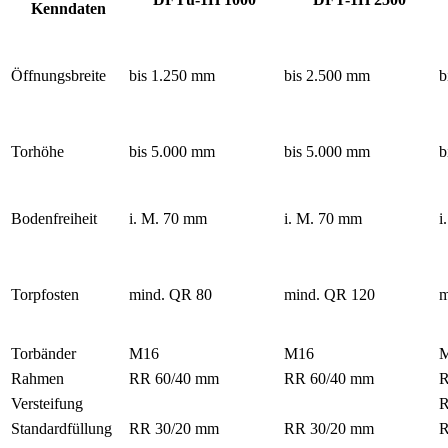
Kenndaten
Öffnungsbreite
bis 1.250 mm
bis 2.500 mm
b
Torhöhe
bis 5.000 mm
bis 5.000 mm
b
Bodenfreiheit
i. M. 70 mm
i. M. 70 mm
i
Torpfosten
mind. QR 80
mind. QR 120
m
Torbänder
M16
M16
Rahmen
RR 60/40 mm
RR 60/40 mm
R
Versteifung
R
Standardfüllung
RR 30/20 mm
RR 30/20 mm
R