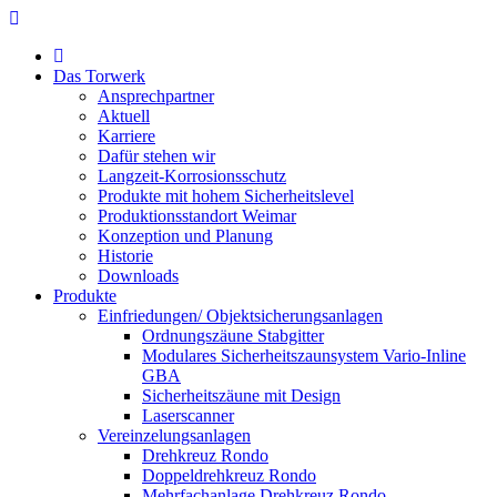
Das Torwerk
Ansprechpartner
Aktuell
Karriere
Dafür stehen wir
Langzeit-Korrosionsschutz
Produkte mit hohem Sicherheitslevel
Produktionsstandort Weimar
Konzeption und Planung
Historie
Downloads
Produkte
Einfriedungen/ Objektsicherungsanlagen
Ordnungszäune Stabgitter
Modulares Sicherheitszaunsystem Vario-Inline
GBA
Sicherheitszäune mit Design
Laserscanner
Vereinzelungsanlagen
Drehkreuz Rondo
Doppeldrehkreuz Rondo
Mehrfachanlage Drehkreuz Rondo