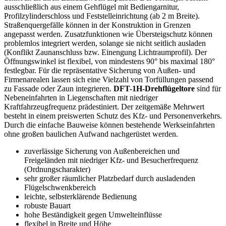
ausschließlich aus einem Gehflügel mit Bediengarnitur,
Profilzylinderschloss und Feststelleinrichtung (ab 2 m Breite).
Straßenquergefälle können in der Konstruktion in Grenzen
angepasst werden. Zusatzfunktionen wie Übersteigschutz können
problemlos integriert werden, solange sie nicht seitlich ausladen
(Konflikt Zaunanschluss bzw. Einengung Lichtraumprofil). Der
Öffnungswinkel ist flexibel, von mindestens 90° bis maximal 180°
festlegbar. Für die repräsentative Sicherung von Außen- und
Firmenarealen lassen sich eine Vielzahl von Torfüllungen passend
zu Fassade oder Zaun integrieren.
DFT-1H-Drehflügeltore
sind für
Nebeneinfahrten in Liegenschaften mit niedriger
Kraftfahrzeugfrequenz prädestiniert. Der zeitgemäße Mehrwert
besteht in einem preiswerten Schutz des Kfz- und Personenverkehrs.
Durch die einfache Bauweise können bestehende Werkseinfahrten
ohne großen baulichen Aufwand nachgerüstet werden.
zuverlässige Sicherung von Außenbereichen und
Freigeländen mit niedriger Kfz- und Besucherfrequenz
(Ordnungscharakter)
sehr großer räumlicher Platzbedarf durch ausladenden
Flügelschwenkbereich
leichte, selbsterklärende Bedienung
robuste Bauart
hohe Beständigkeit gegen Umwelteinflüsse
flexibel in Breite und Höhe