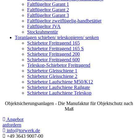
Faltflügeltor Garant 1
Faltflügeltor Garant 2
Faltflügeltor Garant 3
Faltflügeltor zweiflügelig-handbetätigt
Faltflügeltor JVA
Stockrahmentür
Toranlagen schieben/ teleskopieren/ senken
Schiebetor Freitragend 165
Schiebetor Freitragend 165 S
Schiebetor Freitragend 200
Schiebetor Freitragend 600
Teleskop-Schiebetor Freitragend
Schiebetor Gleisschiene 1
Schiebetor Gleisschiene 2
Schiebetor Laufschiene M50/K12
Schiebetor Laufschiene Railgate
Schiebetor Laufschiene Teleskop
Objektsicherungsanlagen - Die Manufaktur für Objektschutz nach
Maß
Angebot
anfordern
info@torwerk.de
+49 3643 9007-00