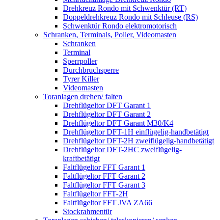
Drehkreuz Rondo mit Schwenktür (RT)
Doppeldrehkreuz Rondo mit Schleuse (RS)
Schwenktür Rondo elektromotorisch
Schranken, Terminals, Poller, Videomasten
Schranken
Terminal
Sperrpoller
Durchbruchsperre
Tyrer Killer
Videomasten
Toranlagen drehen/ falten
Drehflügeltor DFT Garant 1
Drehflügeltor DFT Garant 2
Drehflügeltor DFT Garant M30/K4
Drehflügeltor DFT-1H einflügelig-handbetätigt
Drehflügeltor DFT-2H zweiflügelig-handbetätigt
Drehflügeltor DFT-2HC zweiflügelig-
kraftbetätigt
Faltflügeltor FFT Garant 1
Faltflügeltor FFT Garant 2
Faltflügeltor FFT Garant 3
Faltflügeltor FFT-2H
Faltflügeltor FFT JVA ZA66
Stockrahmentür