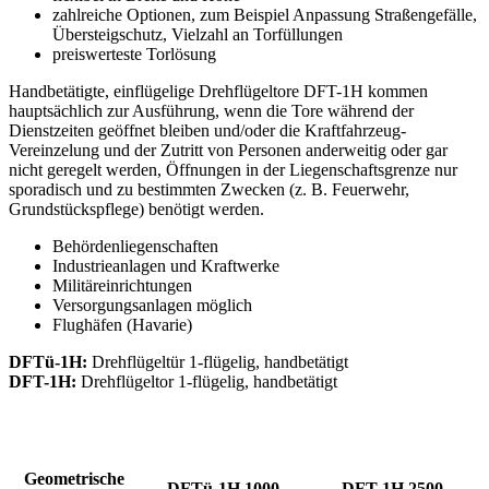
zahlreiche Optionen, zum Beispiel Anpassung Straßengefälle,
Übersteigschutz, Vielzahl an Torfüllungen
preiswerteste Torlösung
Handbetätigte, einflügelige Drehflügeltore DFT-1H kommen
hauptsächlich zur Ausführung, wenn die Tore während der
Dienstzeiten geöffnet bleiben und/oder die Kraftfahrzeug-
Vereinzelung und der Zutritt von Personen anderweitig oder gar
nicht geregelt werden, Öffnungen in der Liegenschaftsgrenze nur
sporadisch und zu bestimmten Zwecken (z. B. Feuerwehr,
Grundstückspflege) benötigt werden.
Behördenliegenschaften
Industrieanlagen und Kraftwerke
Militäreinrichtungen
Versorgungsanlagen möglich
Flughäfen (Havarie)
DFTü-1H:
Drehflügeltür 1-flügelig, handbetätigt
DFT-1H:
Drehflügeltor 1-flügelig, handbetätigt
Geometrische
DFTü-1H 1000
DFT-1H 2500