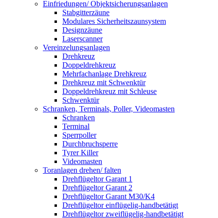
Einfriedungen/ Objektsicherungsanlagen
Stabgitterzäune
Modulares Sicherheitszaunsystem
Designzäune
Laserscanner
Vereinzelungsanlagen
Drehkreuz
Doppeldrehkreuz
Mehrfachanlage Drehkreuz
Drehkreuz mit Schwenktür
Doppeldrehkreuz mit Schleuse
Schwenktür
Schranken, Terminals, Poller, Videomasten
Schranken
Terminal
Sperrpoller
Durchbruchsperre
Tyrer Killer
Videomasten
Toranlagen drehen/ falten
Drehflügeltor Garant 1
Drehflügeltor Garant 2
Drehflügeltor Garant M30/K4
Drehflügeltor einflügelig-handbetätigt
Drehflügeltor zweiflügelig-handbetätigt