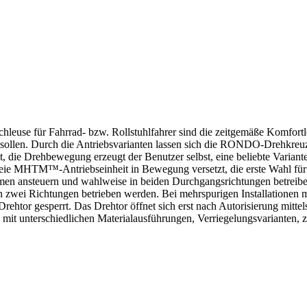
chleuse für Fahrrad- bzw. Rollstuhlfahrer sind die zeitgemäße Komfortl
sen sollen. Durch die Antriebsvarianten lassen sich die RONDO-Drehkr
, die Drehbewegung erzeugt der Benutzer selbst, eine beliebte Variante
freie MHTM™-Antriebseinheit in Bewegung versetzt, die erste Wahl für
stemen ansteuern und wahlweise in beiden Durchgangsrichtungen betreib
in zwei Richtungen betrieben werden. Bei mehrspurigen Installationen
rehtor gesperrt. Das Drehtor öffnet sich erst nach Autorisierung mittel
t unterschiedlichen Materialausführungen, Verriegelungsvarianten, zu