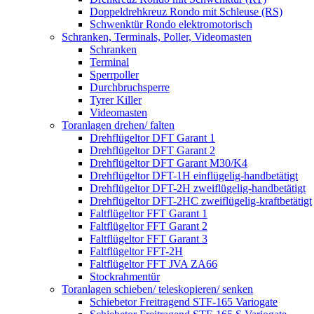
Doppeldrehkreuz Rondo mit Schleuse (RS)
Schwenktür Rondo elektromotorisch
Schranken, Terminals, Poller, Videomasten
Schranken
Terminal
Sperrpoller
Durchbruchsperre
Tyrer Killer
Videomasten
Toranlagen drehen/ falten
Drehflügeltor DFT Garant 1
Drehflügeltor DFT Garant 2
Drehflügeltor DFT Garant M30/K4
Drehflügeltor DFT-1H einflügelig-handbetätigt
Drehflügeltor DFT-2H zweiflügelig-handbetätigt
Drehflügeltor DFT-2HC zweiflügelig-kraftbetätigt
Faltflügeltor FFT Garant 1
Faltflügeltor FFT Garant 2
Faltflügeltor FFT Garant 3
Faltflügeltor FFT-2H
Faltflügeltor FFT JVA ZA66
Stockrahmentür
Toranlagen schieben/ teleskopieren/ senken
Schiebetor Freitragend STF-165 Variogate