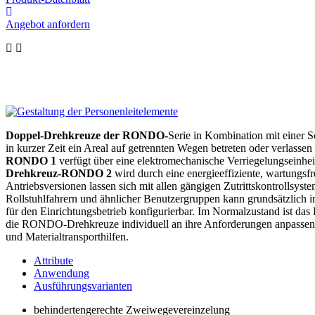
Angebot anfordern
Doppel-Drehkreuze
der RONDO-
Serie in Kombination mit einer S
in kurzer Zeit ein Areal auf getrennten Wegen betreten oder verlas
RONDO 1
verfügt über eine elektromechanische Verriegelungseinheit
Drehkreuz-RONDO 2
wird durch eine energieeffiziente, wartungs
Antriebsversionen lassen sich mit allen gängigen Zutrittskontrollsy
Rollstuhlfahrern und ähnlicher Benutzergruppen kann grundsätzlich 
für den Einrichtungsbetrieb konfigurierbar. Im Normalzustand ist das D
die RONDO-Drehkreuze individuell an ihre Anforderungen anpassen mi
und Materialtransporthilfen.
Attribute
Anwendung
Ausführungsvarianten
behindertengerechte Zweiwegevereinzelung