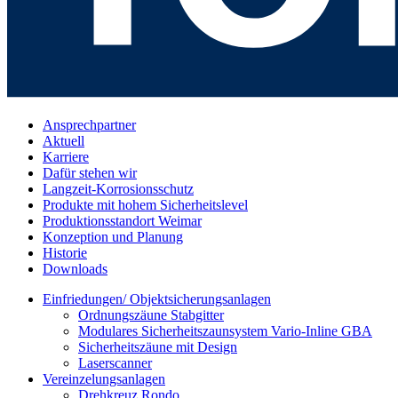
Ansprechpartner
Aktuell
Karriere
Dafür stehen wir
Langzeit-Korrosionsschutz
Produkte mit hohem Sicherheitslevel
Produktionsstandort Weimar
Konzeption und Planung
Historie
Downloads
Einfriedungen/ Objektsicherungsanlagen
Ordnungszäune Stabgitter
Modulares Sicherheitszaunsystem Vario-Inline GBA
Sicherheitszäune mit Design
Laserscanner
Vereinzelungsanlagen
Drehkreuz Rondo