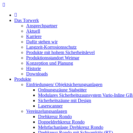
Das Torwerk
Ansprechpartner
Aktuell
Karriere
Dafür stehen wir
Langzeit-Korrosionsschutz
Produkte mit hohem Sicherheitslevel
Produktionsstandort Weimar
Konzeption und Planung
Historie
Downloads
Produkte
Einfriedungen/ Objektsicherungsanlagen
Ordnungszäune Stabgitter
Modulares Sicherheitszaunsystem Vario-Inline G
Sicherheitszäune mit Design
Laserscanner
Vereinzelungsanlagen
Drehkreuz Rondo
Doppeldrehkreuz Rondo
Mehrfachanlage Drehkreuz Rondo
Drehkreuz Rondo mit Schwenktür (RT)