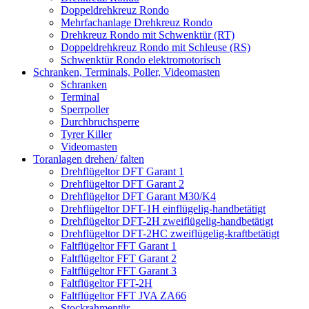
Doppeldrehkreuz Rondo
Mehrfachanlage Drehkreuz Rondo
Drehkreuz Rondo mit Schwenktür (RT)
Doppeldrehkreuz Rondo mit Schleuse (RS)
Schwenktür Rondo elektromotorisch
Schranken, Terminals, Poller, Videomasten
Schranken
Terminal
Sperrpoller
Durchbruchsperre
Tyrer Killer
Videomasten
Toranlagen drehen/ falten
Drehflügeltor DFT Garant 1
Drehflügeltor DFT Garant 2
Drehflügeltor DFT Garant M30/K4
Drehflügeltor DFT-1H einflügelig-handbetätigt
Drehflügeltor DFT-2H zweiflügelig-handbetätigt
Drehflügeltor DFT-2HC zweiflügelig-kraftbetätigt
Faltflügeltor FFT Garant 1
Faltflügeltor FFT Garant 2
Faltflügeltor FFT Garant 3
Faltflügeltor FFT-2H
Faltflügeltor FFT JVA ZA66
Stockrahmentür