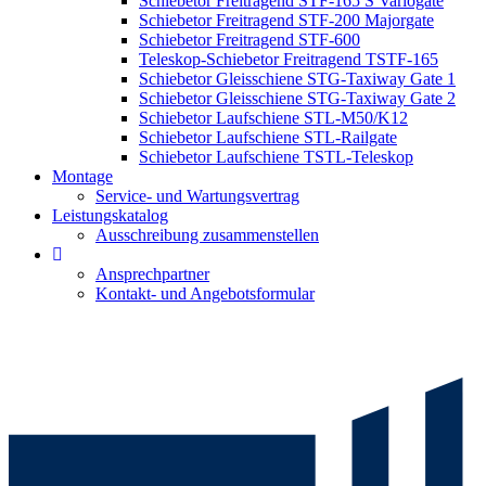
Schiebetor Freitragend STF-165 S Variogate
Schiebetor Freitragend STF-200 Majorgate
Schiebetor Freitragend STF-600
Teleskop-Schiebetor Freitragend TSTF-165
Schiebetor Gleisschiene STG-Taxiway Gate 1
Schiebetor Gleisschiene STG-Taxiway Gate 2
Schiebetor Laufschiene STL-M50/K12
Schiebetor Laufschiene STL-Railgate
Schiebetor Laufschiene TSTL-Teleskop
Montage
Service- und Wartungsvertrag
Leistungskatalog
Ausschreibung zusammenstellen
Ansprechpartner
Kontakt- und Angebotsformular