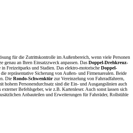
ösung für die Zutrittskontrolle im Außenbereich, wenn viele Personen
euze genau an Ihren Einsatzzweck anpassen. Das
Doppel-Drehkreuz-
 in Freizeitparks und Stadien. Das elektro-motorische
Doppel-
 die repräsentative Sicherung von Außen- und Firmenarealen. Beide
en. Die
Rondo-Schwenktür
zur Vereinzelung von Fahrradfahrern,
 mit hohem Personendurchsatz sind die Ein- und Ausgangslinien auch
s externer Befehlsgeber, wie z.B. Kartenleser. Auch sonst lassen sich
sätzlichen Anbauteilen und Erweiterungen für Fahrräder, Rollstühle