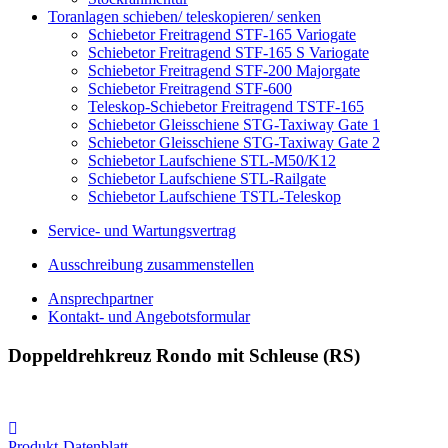
Toranlagen schieben/ teleskopieren/ senken
Schiebetor Freitragend STF-165 Variogate
Schiebetor Freitragend STF-165 S Variogate
Schiebetor Freitragend STF-200 Majorgate
Schiebetor Freitragend STF-600
Teleskop-Schiebetor Freitragend TSTF-165
Schiebetor Gleisschiene STG-Taxiway Gate 1
Schiebetor Gleisschiene STG-Taxiway Gate 2
Schiebetor Laufschiene STL-M50/K12
Schiebetor Laufschiene STL-Railgate
Schiebetor Laufschiene TSTL-Teleskop
Service- und Wartungsvertrag
Ausschreibung zusammenstellen
Ansprechpartner
Kontakt- und Angebotsformular
Doppeldrehkreuz Rondo mit Schleuse (RS)
Produkt-Datenblatt