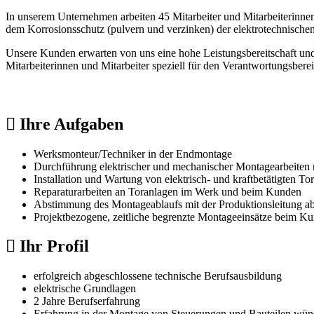
In unserem Unternehmen arbeiten 45 Mitarbeiter und Mitarbeiterinnen,
dem Korrosionsschutz (pulvern und verzinken) der elektrotechnische
Unsere Kunden erwarten von uns eine hohe Leistungsbereitschaft und e
Mitarbeiterinnen und Mitarbeiter speziell für den Verantwortungsberei
Ihre Aufgaben
Werksmonteur/Techniker in der Endmontage
Durchführung elektrischer und mechanischer Montagearbeiten
Installation und Wartung von elektrisch- und kraftbetätigten
Reparaturarbeiten an Toranlagen im Werk und beim Kunden
Abstimmung des Montageablaufs mit der Produktionsleitung a
Projektbezogene, zeitliche begrenzte Montageeinsätze beim K
Ihr Profil
erfolgreich abgeschlossene technische Berufsausbildung
elektrische Grundlagen
2 Jahre Berufserfahrung
Erfahrung in der Montage von Steuerungen und Bauteilen wü