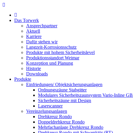
Das Torwerk
Ansprechpartner
Aktuell
Karriere
Dafür stehen wir
Langzeit-Korrosionsschutz
Produkte mit hohem Sicherheitslevel
Produktionsstandort Weimar
Konzeption und Planung
Historie
Downloads
Produkte
Einfriedungen/ Objektsicherungsanlagen
Ordnungszäune Stabgitter
Modulares Sicherheitszaunsystem Vario-Inline G
Sicherheitszäune mit Design
Laserscanner
Vereinzelungsanlagen
Drehkreuz Rondo
Doppeldrehkreuz Rondo
Mehrfachanlage Drehkreuz Rondo
Drehkreuz Rondo mit Schwenktür (RT)