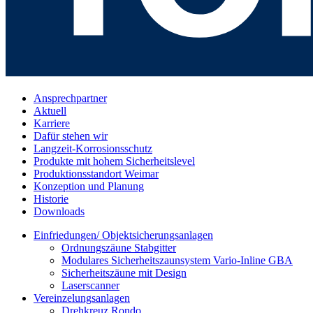
Ansprechpartner
Aktuell
Karriere
Dafür stehen wir
Langzeit-Korrosionsschutz
Produkte mit hohem Sicherheitslevel
Produktionsstandort Weimar
Konzeption und Planung
Historie
Downloads
Einfriedungen/ Objektsicherungsanlagen
Ordnungszäune Stabgitter
Modulares Sicherheitszaunsystem Vario-Inline GBA
Sicherheitszäune mit Design
Laserscanner
Vereinzelungsanlagen
Drehkreuz Rondo