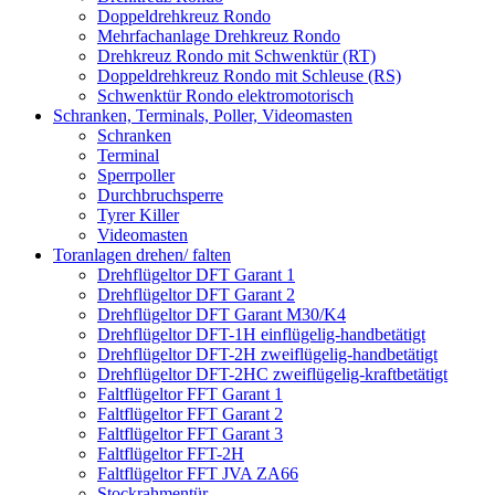
Doppeldrehkreuz Rondo
Mehrfachanlage Drehkreuz Rondo
Drehkreuz Rondo mit Schwenktür (RT)
Doppeldrehkreuz Rondo mit Schleuse (RS)
Schwenktür Rondo elektromotorisch
Schranken, Terminals, Poller, Videomasten
Schranken
Terminal
Sperrpoller
Durchbruchsperre
Tyrer Killer
Videomasten
Toranlagen drehen/ falten
Drehflügeltor DFT Garant 1
Drehflügeltor DFT Garant 2
Drehflügeltor DFT Garant M30/K4
Drehflügeltor DFT-1H einflügelig-handbetätigt
Drehflügeltor DFT-2H zweiflügelig-handbetätigt
Drehflügeltor DFT-2HC zweiflügelig-kraftbetätigt
Faltflügeltor FFT Garant 1
Faltflügeltor FFT Garant 2
Faltflügeltor FFT Garant 3
Faltflügeltor FFT-2H
Faltflügeltor FFT JVA ZA66
Stockrahmentür