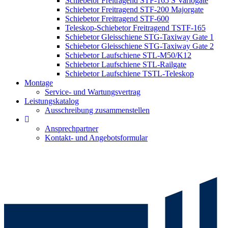
Schiebetor Freitragend STF-165 S Variogate
Schiebetor Freitragend STF-200 Majorgate
Schiebetor Freitragend STF-600
Teleskop-Schiebetor Freitragend TSTF-165
Schiebetor Gleisschiene STG-Taxiway Gate 1
Schiebetor Gleisschiene STG-Taxiway Gate 2
Schiebetor Laufschiene STL-M50/K12
Schiebetor Laufschiene STL-Railgate
Schiebetor Laufschiene TSTL-Teleskop
Montage
Service- und Wartungsvertrag
Leistungskatalog
Ausschreibung zusammenstellen
Ansprechpartner
Kontakt- und Angebotsformular