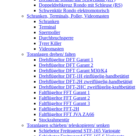
Doppeldrehkreuz Rondo mit Schleuse (RS)
Schwenktür Rondo elektromotorisch
Schranken, Terminals, Poller, Videomasten
Schranken
Terminal
Sperrpoller
Durchbruchsperre
Tyrer Killer
Videomasten
Toranlagen drehen/ falten
Drehflügeltor DFT Garant 1
Drehflügeltor DFT Garant 2
Drehflügeltor DFT Garant M30/K4
Drehflügeltor DFT-1H einflügelig-handbetätigt
Drehflügeltor DFT-2H zweiflügelig-handbetätigt
Drehflügeltor DFT-2HC zweiflügelig-kraftbetätigt
Faltflügeltor FFT Garant 1
Faltflügeltor FFT Garant 2
Faltflügeltor FFT Garant 3
Faltflügeltor FFT-2H
Faltflügeltor FFT JVA ZA66
Stockrahmentür
Toranlagen schieben/ teleskopieren/ senken
Schiebetor Freitragend STF-165 Variogate