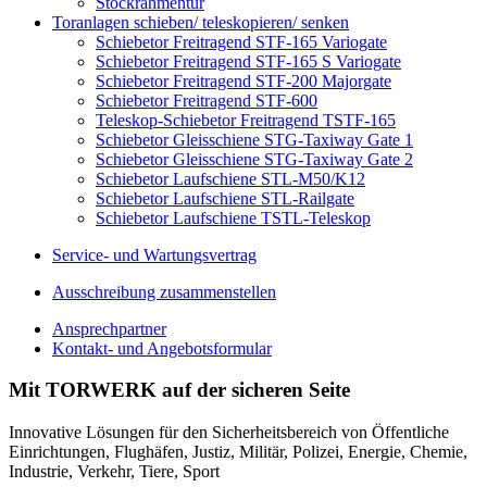
Stockrahmentür
Toranlagen schieben/ teleskopieren/ senken
Schiebetor Freitragend STF-165 Variogate
Schiebetor Freitragend STF-165 S Variogate
Schiebetor Freitragend STF-200 Majorgate
Schiebetor Freitragend STF-600
Teleskop-Schiebetor Freitragend TSTF-165
Schiebetor Gleisschiene STG-Taxiway Gate 1
Schiebetor Gleisschiene STG-Taxiway Gate 2
Schiebetor Laufschiene STL-M50/K12
Schiebetor Laufschiene STL-Railgate
Schiebetor Laufschiene TSTL-Teleskop
Service- und Wartungsvertrag
Ausschreibung zusammenstellen
Ansprechpartner
Kontakt- und Angebotsformular
Mit
TORWERK
auf der sicheren Seite
Innovative Lösungen für den Sicherheitsbereich von Öffentliche
Einrichtungen, Flughäfen, Justiz, Militär, Polizei, Energie, Chemie,
Industrie, Verkehr, Tiere, Sport