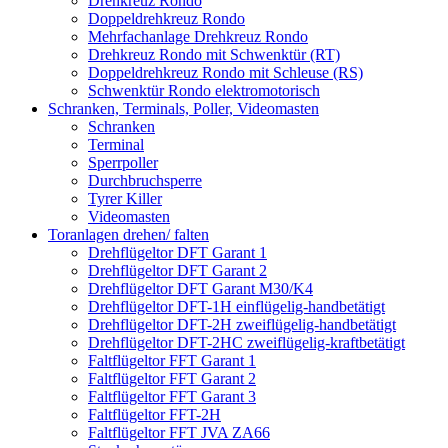
Drehkreuz Rondo
Doppeldrehkreuz Rondo
Mehrfachanlage Drehkreuz Rondo
Drehkreuz Rondo mit Schwenktür (RT)
Doppeldrehkreuz Rondo mit Schleuse (RS)
Schwenktür Rondo elektromotorisch
Schranken, Terminals, Poller, Videomasten
Schranken
Terminal
Sperrpoller
Durchbruchsperre
Tyrer Killer
Videomasten
Toranlagen drehen/ falten
Drehflügeltor DFT Garant 1
Drehflügeltor DFT Garant 2
Drehflügeltor DFT Garant M30/K4
Drehflügeltor DFT-1H einflügelig-handbetätigt
Drehflügeltor DFT-2H zweiflügelig-handbetätigt
Drehflügeltor DFT-2HC zweiflügelig-kraftbetätigt
Faltflügeltor FFT Garant 1
Faltflügeltor FFT Garant 2
Faltflügeltor FFT Garant 3
Faltflügeltor FFT-2H
Faltflügeltor FFT JVA ZA66