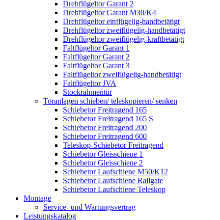
Drehflügeltor Garant 2
Drehflügeltor Garant M30/K4
Drehflügeltor einflügelig-handbetätigt
Drehflügeltor zweiflügelig-handbetätigt
Drehflügeltor zweiflügelig-kraftbetätigt
Faltflügeltor Garant 1
Faltflügeltor Garant 2
Faltflügeltor Garant 3
Faltflügeltor zweiflügelig-handbetätigt
Faltflügeltor JVA
Stockrahmentür
Toranlagen schieben/ teleskopieren/ senken
Schiebetor Freitragend 165
Schiebetor Freitragend 165 S
Schiebetor Freitragend 200
Schiebetor Freitragend 600
Teleskop-Schiebetor Freitragend
Schiebetor Gleisschiene 1
Schiebetor Gleisschiene 2
Schiebetor Laufschiene M50/K12
Schiebetor Laufschiene Railgate
Schiebetor Laufschiene Teleskop
Montage
Service- und Wartungsvertrag
Leistungskatalog