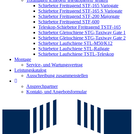
Toranlagen schieben/ teleskopieren/ senken
Schiebetor Freitragend STF-165 Variogate
Schiebetor Freitragend STF-165 S Variogate
Schiebetor Freitragend STF-200 Majorgate
Schiebetor Freitragend STF-600
Teleskop-Schiebetor Freitragend TSTF-165
Schiebetor Gleisschiene STG-Taxiway Gate 1
Schiebetor Gleisschiene STG-Taxiway Gate 2
Schiebetor Laufschiene STL-M50/K12
Schiebetor Laufschiene STL-Railgate
Schiebetor Laufschiene TSTL-Teleskop
Montage
Service- und Wartungsvertrag
Leistungskatalog
Ausschreibung zusammenstellen
Ansprechpartner
Kontakt- und Angebotsformular