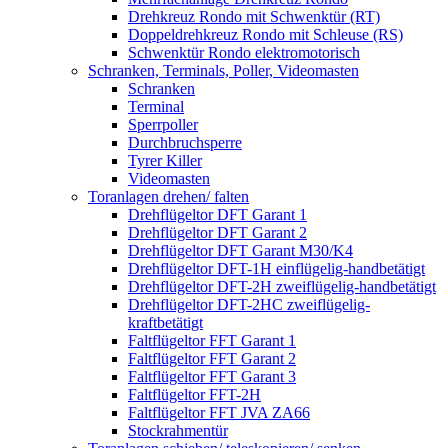
Drehkreuz Rondo mit Schwenktür (RT)
Doppeldrehkreuz Rondo mit Schleuse (RS)
Schwenktür Rondo elektromotorisch
Schranken, Terminals, Poller, Videomasten
Schranken
Terminal
Sperrpoller
Durchbruchsperre
Tyrer Killer
Videomasten
Toranlagen drehen/ falten
Drehflügeltor DFT Garant 1
Drehflügeltor DFT Garant 2
Drehflügeltor DFT Garant M30/K4
Drehflügeltor DFT-1H einflügelig-handbetätigt
Drehflügeltor DFT-2H zweiflügelig-handbetätigt
Drehflügeltor DFT-2HC zweiflügelig-
kraftbetätigt
Faltflügeltor FFT Garant 1
Faltflügeltor FFT Garant 2
Faltflügeltor FFT Garant 3
Faltflügeltor FFT-2H
Faltflügeltor FFT JVA ZA66
Stockrahmentür