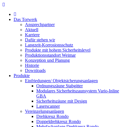
Das Torwerk
Ansprechpartner
Aktuell
Karriere
Dafür stehen wir
Langzeit-Korrosionsschutz
Produkte mit hohem Sicherheitslevel
Produktionsstandort Weimar
Konzeption und Planung
Historie
Downloads
Produkte
Einfriedungen/ Objektsicherungsanlagen
Ordnungszäune Stabgitter
Modulares Sicherheitszaunsystem Vario-Inline
GBA
Sicherheitszäune mit Design
Laserscanner
Vereinzelungsanlagen
Drehkreuz Rondo
Doppeldrehkreuz Rondo
Mehrfachanlage Drehkreuz Rondo