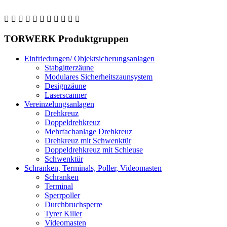
TORWERK
Produktgruppen
Einfriedungen/ Objektsicherungsanlagen
Stabgitterzäune
Modulares Sicherheitszaunsystem
Designzäune
Laserscanner
Vereinzelungsanlagen
Drehkreuz
Doppeldrehkreuz
Mehrfachanlage Drehkreuz
Drehkreuz mit Schwenktür
Doppeldrehkreuz mit Schleuse
Schwenktür
Schranken, Terminals, Poller, Videomasten
Schranken
Terminal
Sperrpoller
Durchbruchsperre
Tyrer Killer
Videomasten