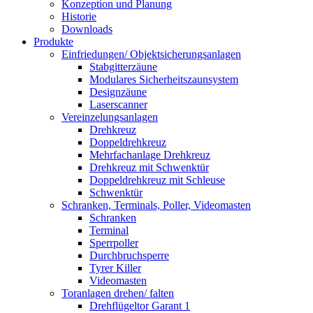
Konzeption und Planung
Historie
Downloads
Produkte
Einfriedungen/ Objektsicherungsanlagen
Stabgitterzäune
Modulares Sicherheitszaunsystem
Designzäune
Laserscanner
Vereinzelungsanlagen
Drehkreuz
Doppeldrehkreuz
Mehrfachanlage Drehkreuz
Drehkreuz mit Schwenktür
Doppeldrehkreuz mit Schleuse
Schwenktür
Schranken, Terminals, Poller, Videomasten
Schranken
Terminal
Sperrpoller
Durchbruchsperre
Tyrer Killer
Videomasten
Toranlagen drehen/ falten
Drehflügeltor Garant 1