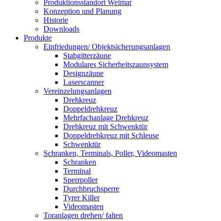
Produktionsstandort Weimar
Konzeption und Planung
Historie
Downloads
Produkte
Einfriedungen/ Objektsicherungsanlagen
Stabgitterzäune
Modulares Sicherheitszaunsystem
Designzäune
Laserscanner
Vereinzelungsanlagen
Drehkreuz
Doppeldrehkreuz
Mehrfachanlage Drehkreuz
Drehkreuz mit Schwenktür
Doppeldrehkreuz mit Schleuse
Schwenktür
Schranken, Terminals, Poller, Videomasten
Schranken
Terminal
Sperrpoller
Durchbruchsperre
Tyrer Killer
Videomasten
Toranlagen drehen/ falten