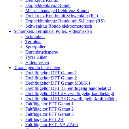
Drehkreuz Rondo
Doppeldrehkreuz Rondo
Mehrfachanlage Drehkreuz Rondo
Drehkreuz Rondo mit Schwenktür (RT)
Doppeldrehkreuz Rondo mit Schleuse (RS)
Schwenktür Rondo elektromotorisch
Schranken, Terminals, Poller, Videomasten
Schranken
Terminal
Sperrpoller
Durchbruchsperre
Tyrer Killer
Videomasten
Toranlagen drehen/ falten
Drehflügeltor DFT Garant 1
Drehflügeltor DFT Garant 2
Drehflügeltor DFT Garant M30/K4
Drehflügeltor DFT-1H einflügelig-handbetätigt
Drehflügeltor DFT-2H zweiflügelig-handbetätigt
Drehflügeltor DFT-2HC zweiflügelig-kraftbetätigt
Faltflügeltor FFT Garant 1
Faltflügeltor FFT Garant 2
Faltflügeltor FFT Garant 3
Faltflügeltor FFT-2H
Faltflügeltor FFT JVA ZA66