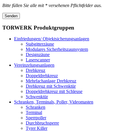
Bitte füllen Sie alle mit * versehenen Pflichtfelder aus.
Senden
TORWERK
Produktgruppen
Einfriedungen/ Objektsicherungsanlagen
Stabgitterzäune
Modulares Sicherheitszaunsystem
Designzäune
Laserscanner
Vereinzelungsanlagen
Drehkreuz
Doppeldrehkreuz
Mehrfachanlage Drehkreuz
Drehkreuz mit Schwenktür
Doppeldrehkreuz mit Schleuse
Schwenktür
Schranken, Terminals, Poller, Videomasten
Schranken
Terminal
Sperrpoller
Durchbruchsperre
Tyrer Killer