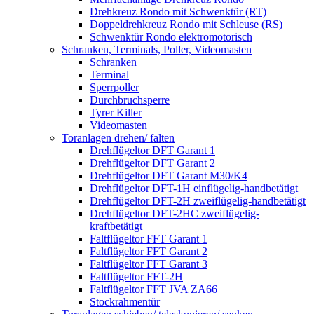
Drehkreuz Rondo mit Schwenktür (RT)
Doppeldrehkreuz Rondo mit Schleuse (RS)
Schwenktür Rondo elektromotorisch
Schranken, Terminals, Poller, Videomasten
Schranken
Terminal
Sperrpoller
Durchbruchsperre
Tyrer Killer
Videomasten
Toranlagen drehen/ falten
Drehflügeltor DFT Garant 1
Drehflügeltor DFT Garant 2
Drehflügeltor DFT Garant M30/K4
Drehflügeltor DFT-1H einflügelig-handbetätigt
Drehflügeltor DFT-2H zweiflügelig-handbetätigt
Drehflügeltor DFT-2HC zweiflügelig-
kraftbetätigt
Faltflügeltor FFT Garant 1
Faltflügeltor FFT Garant 2
Faltflügeltor FFT Garant 3
Faltflügeltor FFT-2H
Faltflügeltor FFT JVA ZA66
Stockrahmentür