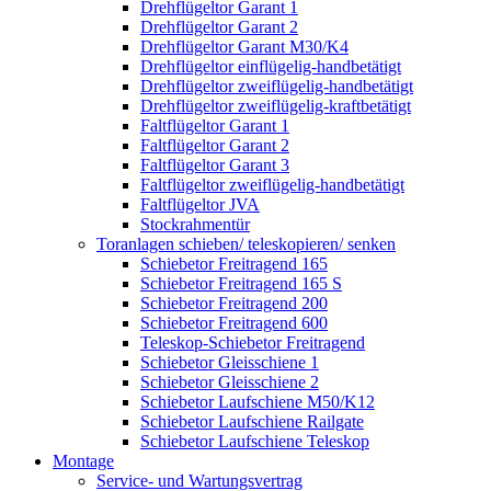
Drehflügeltor Garant 1
Drehflügeltor Garant 2
Drehflügeltor Garant M30/K4
Drehflügeltor einflügelig-handbetätigt
Drehflügeltor zweiflügelig-handbetätigt
Drehflügeltor zweiflügelig-kraftbetätigt
Faltflügeltor Garant 1
Faltflügeltor Garant 2
Faltflügeltor Garant 3
Faltflügeltor zweiflügelig-handbetätigt
Faltflügeltor JVA
Stockrahmentür
Toranlagen schieben/ teleskopieren/ senken
Schiebetor Freitragend 165
Schiebetor Freitragend 165 S
Schiebetor Freitragend 200
Schiebetor Freitragend 600
Teleskop-Schiebetor Freitragend
Schiebetor Gleisschiene 1
Schiebetor Gleisschiene 2
Schiebetor Laufschiene M50/K12
Schiebetor Laufschiene Railgate
Schiebetor Laufschiene Teleskop
Montage
Service- und Wartungsvertrag