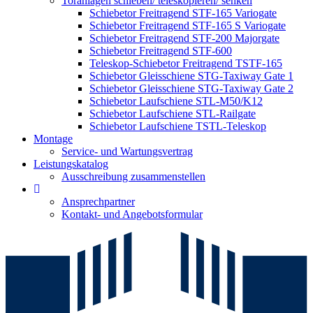
Toranlagen schieben/ teleskopieren/ senken
Schiebetor Freitragend STF-165 Variogate
Schiebetor Freitragend STF-165 S Variogate
Schiebetor Freitragend STF-200 Majorgate
Schiebetor Freitragend STF-600
Teleskop-Schiebetor Freitragend TSTF-165
Schiebetor Gleisschiene STG-Taxiway Gate 1
Schiebetor Gleisschiene STG-Taxiway Gate 2
Schiebetor Laufschiene STL-M50/K12
Schiebetor Laufschiene STL-Railgate
Schiebetor Laufschiene TSTL-Teleskop
Montage
Service- und Wartungsvertrag
Leistungskatalog
Ausschreibung zusammenstellen
Ansprechpartner
Kontakt- und Angebotsformular